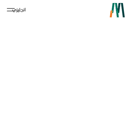
Ski
انجليزي
t
conten